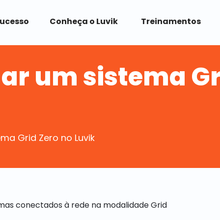
Sucesso
Conheça o Luvik
Treinamentos
r um sistema Gri
ma Grid Zero no Luvik
emas conectados à rede na modalidade Grid