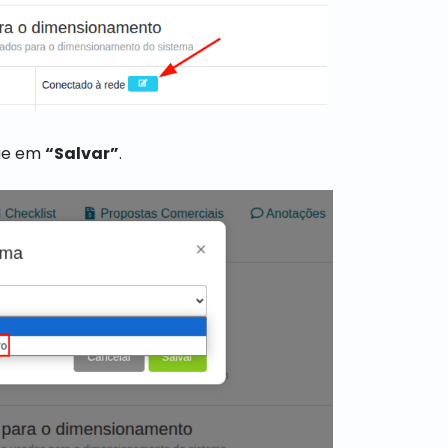
que em
“Salvar”
.