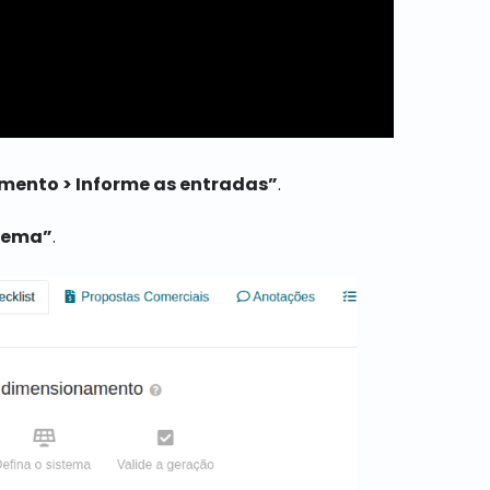
mento > Informe as entradas”
.
stema”
.